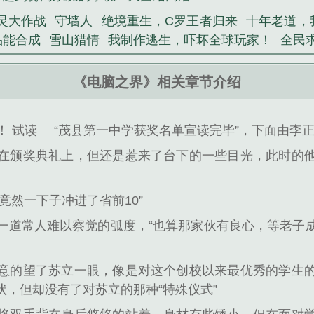
灵大作战
守墙人
绝境重生，C罗王者归来
十年老道，
品能合成
雪山猎情
我制作逃生，吓坏全球玩家！
全民
《电脑之界》相关章节介绍
！ 试读
“茂县第一中学获奖名单宣读完毕”，下面由李
在颁奖典礼上，但还是惹来了台下的一些目光，此时的
竟然一下子冲进了省前10”
一道常人难以察觉的弧度，“也算那家伙有良心，等老子
意的望了苏立一眼，像是对这个创校以来最优秀的学生
，但却没有了对苏立的那种“特殊仪式”