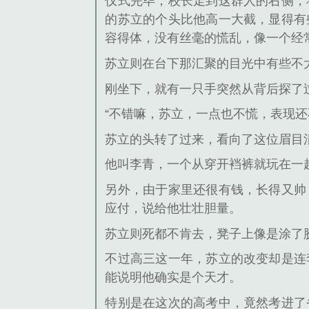
仪式完毕，校长走到这群人的右侧，
的苏立的个头比他高一大截，显得有
容得体，没有丝毫的慌乱，像一个经
苏立则在台下那汇聚的目光中有些不
刚坐下，就有一只手突然从背后探了
“不错嘛，苏立，一点也不慌，表现还
苏立的头转了过来，看向了这位眉目
他叫李青，一个从穿开裆裤就玩在一
另外，由于家里还很有钱，长得又帅
应付，说给他壮壮胆量。
苏立则死都不肯去，凳子上像是涂了
不过高三这一年，苏立的改变却是连
能说明他确实是个天才。
特别是在这次的高考中，竟然考进了