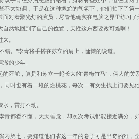
将双手背在身后悠悠的站着，身材有些矮小，但在面对
些不太协调，于是在这种尴尬的气氛下，他们拍下了第
常面对着聚光灯的演员，尽管他确实在电脑之界里练习了
大自然地回到了自己的位置，天性这东西要改可难啊！
过来。
不错。”李青将手搭在苏立的肩上，慵懒的说道。
清澈的少年。
起的死党，算是和苏立一起长大的“青梅竹马”，俩人的关
，同时也有着一堆的烂桃花，每次一有女生找上门要见
胶水，雷打不动。
李青都看不懂，天天睡觉，却次次考试都能接近满分，
省内第七，要知道他们省这一年的卷子可是出奇的难，