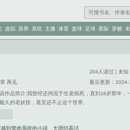
竞
虚拟
异界
系统
主播
体育
篮球
足球
星际
穿梭
204人读过 | 未知 
章 再见
最后更新：2024-12-
说作品简介:我曾经还拘泥于生老病死，直到16岁那年，
最久的老妖怪，甚至还不止这个世界。
穿越到胬肉系统的小说
大团结高洁