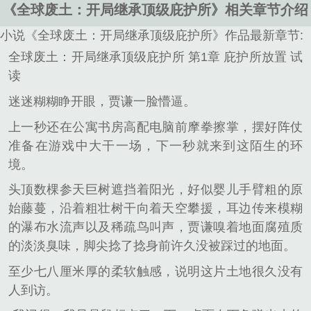
《全球废土：开局继承顶级庇护所》相关章节介绍
小说《全球废土：开局继承顶级庇护所》作品最新章节:
全球废土：开局继承顶级庇护所 第1章 庇护所放置 试
读
迷迷糊糊睁开眼，贾谦一脸懵逼。
上一秒还在公寓书房高配电脑前摩拳擦掌，摆好阵仗
准备在游戏中大干一场，下一秒就来到这陌生的环
境。
头顶数棵参天巨树遮挡着阳光，好似婴儿手臂粗的原
始藤蔓，沿着粗壮树干向着天空攀援，耳边传来模糊
的瀑布水流声以及稀疏鸟叫声，贾谦嗅着地面腐殖质
的淡淡臭味，脚尖捻了捻身前许久没被踩过的地面。
至少七八厘米厚的柔软触感，说明这片土地很久没有
人到访。