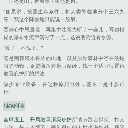
了山还是山，近看除了树还是树。
“如果说，按照生存条件，将人类降临地分个三六九
等，我这个降临地只能说一般般。”
贾谦心中思量着，再集中注意力听了一会儿，耳边模
糊的瀑布水流声清晰了一点，这说明附近有水源。
“算了，不找了。”
满是荆棘灌木树丛的山地，以及原始森林中存在的蛇
虫等动物，令贾谦放弃翻山越岭，找一个适宜位置再
放置庇护所的想法。
缺少专业装备，在这种原始野外，基本上是寸步难
行。
继续阅读
全球废土：开局继承顶级庇护所
情节跌宕起伏、扣人
心弦，是一本情节与画风俱佳的末世小说作品，新笔