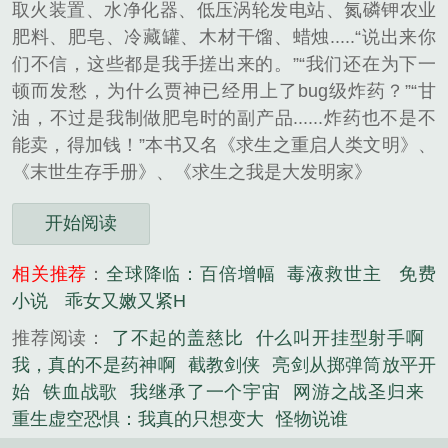
取火装置、水净化器、低压涡轮发电站、氮磷钾农业
肥料、肥皂、冷藏罐、木材干馏、蜡烛.....“说出来你
们不信，这些都是我手搓出来的。”“我们还在为下一
顿而发愁，为什么贾神已经用上了bug级炸药？”“甘
油，不过是我制做肥皂时的副产品......炸药也不是不
能卖，得加钱！”本书又名《求生之重启人类文明》、
《末世生存手册》、《求生之我是大发明家》
开始阅读
相关推荐
：
全球降临：百倍增幅
毒液救世主
免费
小说
乖女又嫩又紧H
推荐阅读：
了不起的盖慈比
什么叫开挂型射手啊
我，真的不是药神啊
截教剑侠
亮剑从掷弹筒放平开
始
铁血战歌
我继承了一个宇宙
网游之战圣归来
重生虚空恐惧：我真的只想变大
怪物说谁