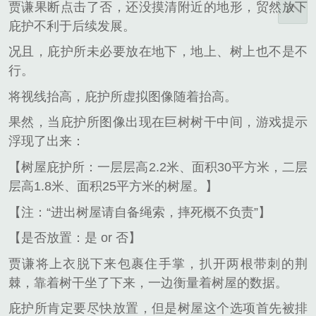
贾谦果断点击了否，还没摸清附近的地形，贸然放下
庇护不利于后续发展。
况且，庇护所未必要放在地下，地上、树上也不是不
行。
将视线抬高，庇护所虚拟图像随着抬高。
果然，当庇护所图像出现在巨树树干中间，游戏提示
浮现了出来：
【树屋庇护所：一层层高2.2米、面积30平方米，二层
层高1.8米、面积25平方米的树屋。】
【注：“进出树屋请自备绳索，摔死概不负责”】
【是否放置：是 or 否】
贾谦将上衣脱下来包裹住手掌，扒开两根带刺的荆
棘，靠着树干坐了下来，一边衡量着树屋的数据。
庇护所肯定要尽快放置，但是树屋这个选项首先被排