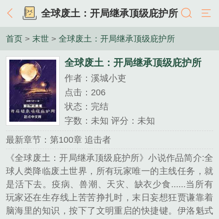
全球废土：开局继承顶级庇护所
首页
>
末世
>
全球废土：开局继承顶级庇护所
全球废土：开局继承顶级庇护所
作者：溪城小吏
点击：206
状态：完结
字数：未知 评分：未知
最新章节：第100章 追击者
《全球废土：开局继承顶级庇护所》小说作品简介:全
球人类降临废土世界，所有玩家唯一的主线任务，就
是活下去。疫病、兽潮、天灾、缺衣少食......当所有
玩家还在生存线上苦苦挣扎时，末日妄想狂贾谦靠着
脑海里的知识，按下了文明重启的快捷键。伊洛魁式