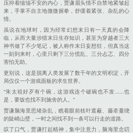
压抑着惴惴不安的内心，贾谦眉头情不自禁地紧皱起
来，手掌不自主地微微握拳，舒缓着紧张、杂乱的心
情。
虽说在地球时，因为经常幻想末日有一天真的会降
临，从而大量涉猎末日生存知识，甚至为穿越者三大
神书做了不少笔记，被人称作末日妄想狂，但真当这
一刻到来时，心里只剩下三分慌乱、三分忐忑、四分
害怕无助。
更别说，这是脱离人类发展了数千年的文明积淀，开
局仅仅一个游戏面板的求生世界。
“朱太祖好歹有个碗，这游戏连个破碗也不发......也
是，要饭也找不到施舍的人。”
贾谦脑海里思绪杂乱，瞧着眼前枝叶遮蔽、藤牵蔓绕
的陡峭山壁，一时之间找不到一条可以行走的道路。
叹了口气，贾谦打起精神，集中注意力，脑海里念叨