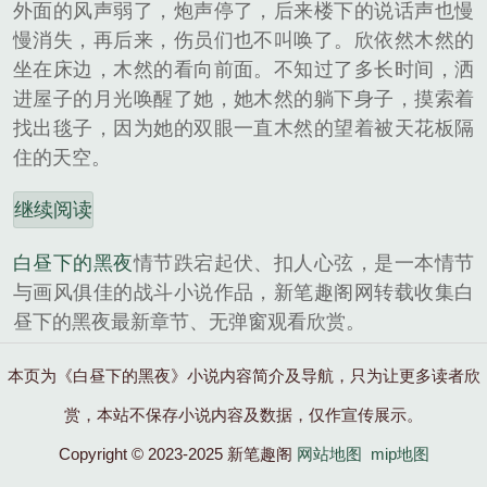
外面的风声弱了，炮声停了，后来楼下的说话声也慢
慢消失，再后来，伤员们也不叫唤了。欣依然木然的
坐在床边，木然的看向前面。不知过了多长时间，洒
进屋子的月光唤醒了她，她木然的躺下身子，摸索着
找出毯子，因为她的双眼一直木然的望着被天花板隔
住的天空。
继续阅读
白昼下的黑夜
情节跌宕起伏、扣人心弦，是一本情节
与画风俱佳的战斗小说作品，新笔趣阁网转载收集白
昼下的黑夜最新章节、无弹窗观看欣赏。
本页为《白昼下的黑夜》小说内容简介及导航，只为让更多读者欣
赏，本站不保存小说内容及数据，仅作宣传展示。
Copyright © 2023-2025 新笔趣阁
网站地图
mip地图