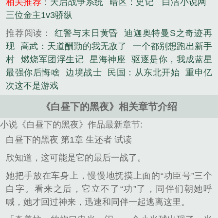
相关推荐
：
天启战争系统
暗区：史记
白洁小说网
三位金主1v3骄纵
推荐阅读：
红警与末日黄昏
迪迦奥特曼S之奇迹再
现
高武：天道酬勤的我无敌了
一个都别想跑出新手
村
燃烧军团浮生记
星海神座
驱逐是你，我成蓝星
最强你后悔啥
边境战士
民国：从东北开始
重申亿
次这不是游戏
《白昼下的黑夜》相关章节介绍
小说《白昼下的黑夜》作品最新章节:
白昼下的黑夜 第1章 生还者 试读
欣知道，这可能是它的最后一战了。
她把手放在车身上，慢慢地抚摸上面的“功臣号”三个
白字。看来之后，它立不了“功”了，同伴们朝她呼
喊，她才回过神来，迅速和同伴一起逃离这里。