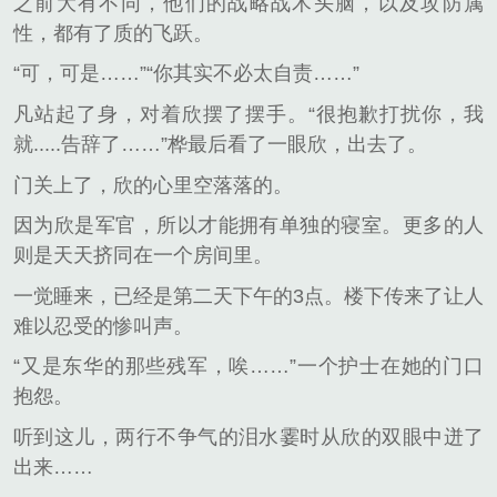
之前大有不同，他们的战略战术头脑，以及攻防属
性，都有了质的飞跃。
“可，可是……”“你其实不必太自责……”
凡站起了身，对着欣摆了摆手。“很抱歉打扰你，我
就.....告辞了……”桦最后看了一眼欣，出去了。
门关上了，欣的心里空落落的。
因为欣是军官，所以才能拥有单独的寝室。更多的人
则是天天挤同在一个房间里。
一觉睡来，已经是第二天下午的3点。楼下传来了让人
难以忍受的惨叫声。
“又是东华的那些残军，唉……”一个护士在她的门口
抱怨。
听到这儿，两行不争气的泪水霎时从欣的双眼中迸了
出来……