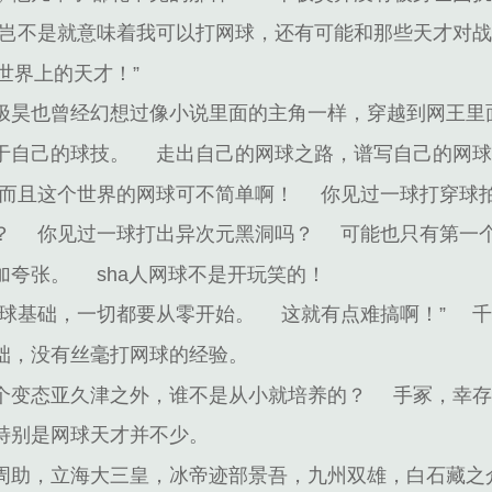
那岂不是就意味着我可以打网球，还有可能和那些天才对
世界上的天才！”
极昊也曾经幻想过像小说里面的主角一样，穿越到网王里
于自己的球技。
走出自己的网球之路，谱写自己的网
而且这个世界的网球可不简单啊！
你见过一球打穿球
？
你见过一球打出异次元黑洞吗？
可能也只有第一
加夸张。
sha人网球不是开玩笑的！
网球基础，一切都要从零开始。
这就有点难搞啊！”
础，没有丝毫打网球的经验。
个变态亚久津之外，谁不是从小就培养的？
手冢，幸
特别是网球天才并不少。
周助，立海大三皇，冰帝迹部景吾，九州双雄，白石藏之