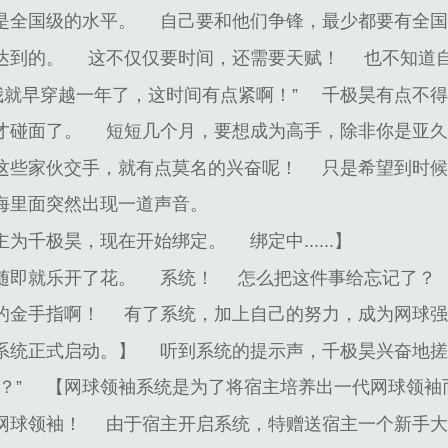
是全国级的水平。
自己要和他们争锋，最少都要有全
达到的。
这不仅仅要时间，还需要天赋！
也不知道
我就早穿越一年了，这时间有点紧啊！”
千极昊有点不
才碰面了。
短短几个月，要想成为高手，除非你是亚
这些家伙交手，就有点莫名的兴奋呢！
只是希望到时
海里面突然出现一道声音。
主为千极昊，现在开始绑定。
绑定中......】
随即就乐开了花。
系统！
怎么把这件事给忘记了？
的金手指啊！
有了系统，加上自己的努力，成为网球
系统正式启动。】
听到系统的提示声，千极昊兴奋地
？”
【网球领袖系统是为了将宿主培养出一代网球领袖
网球领袖！
由于宿主开启系统，特赠送宿主一个新手