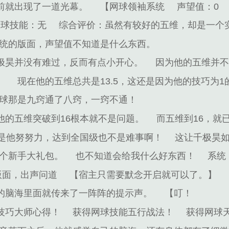
前就出现了一道光幕。
【网球领袖系统
声望值：0
网球技能：无
综合评价：虽然有较好的五维，却是一个
统的版面，声望值不知道是什么东西。
极昊并没有难过，反而有点小开心。
因为他的五维并
。
现在他的五维总共是13.5，这还是因为他的技巧为1
球那是九窍通了八窍，一窍不通！
他的五维突破到16根本就不是问题。
而五维到16，就
要是他努努力，达到全国级也不是难事啊！
这让千极昊
一个新手大礼包。
也不知道会给我什么好东西！
系统
版面，出声问道
【宿主只需要默念开启就可以了。】
的脑海里面就传来了一阵阵的提示声。
【叮！
技巧大师心得！
获得网球技能五行战法！
获得网球