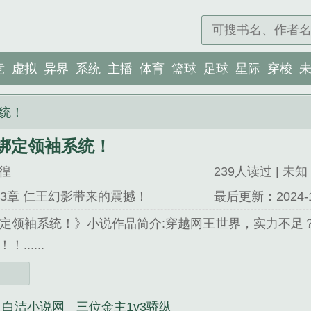
竞
虚拟
异界
系统
主播
体育
篮球
足球
星际
穿梭
统！
绑定领袖系统！
徨
239人读过 | 未知 |
13章 仁王幻影带来的震撼！
最后更新：2024-12-
定领袖系统！》小说作品简介:穿越网王世界，实力不足
......
白洁小说网
三位金主1v3骄纵