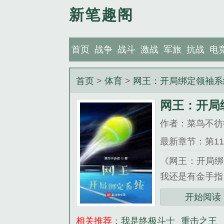
新笔趣阁
首页
战争
战斗
激战
军旅
抗战
电
首页
>
体育
>
网王：开局绑定领袖系
网王：开局
作者：菜鸟不彷
最新章节：第1
《网王：开局绑
我还是有金手指！！
开始阅读
相关推荐
：
我是终极斗士
重击之王