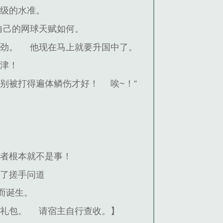
国级的水准。
自己的网球天赋如何。
得劲。
他现在马上就要升国中了。
久津！
候别被打得遍体鳞伤才好！
唉~！”
强者根本就不是事！
搓了搓手问道
而诞生。
大礼包。
请宿主自行查收。】