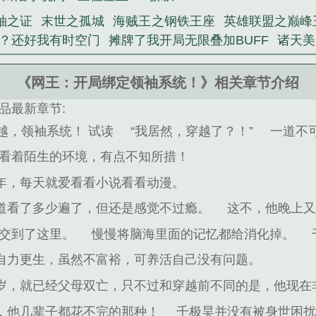
袖之证
末世之孤城
海贼王之钢铁王座
英雄联盟之巅峰
？还好我有时空门
摊牌了我开局无限叠加BUFF
诸天美
《网王：开局绑定领袖系统！》相关章节介绍
品最新章节:
越，领袖系统！ 试读
“我居然，穿越了？！”
一道不
看着陌生的环境，有点不知所措！
年，每天就爱看看小说看看动漫。
道看了多少遍了，但还是感觉不过瘾。
这不，他晚上
交到了这里。
慢慢将脑海里面的记忆都给消化掉。
自力更生，虽然不富裕，可养活自己没有问题。
岁，就已经父母双亡，只不过和穿越前不同的是，他现在
，他几辈子都花不完的那种！
千极昊并没有被身世困