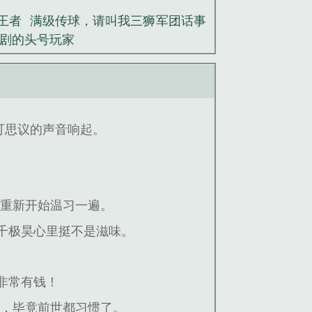
王者
满级传球，请叫我三狮军团话事
剧的头号玩家
可思议的声音响起。
又重新开始温习一遍。
千极昊心里挺不是滋味。
非常有钱！
扰，毕竟前世都习惯了。